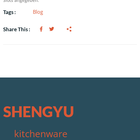
Slots angegeben.
Blog
Tags :
Share This :
SHENGYU
kitchenware