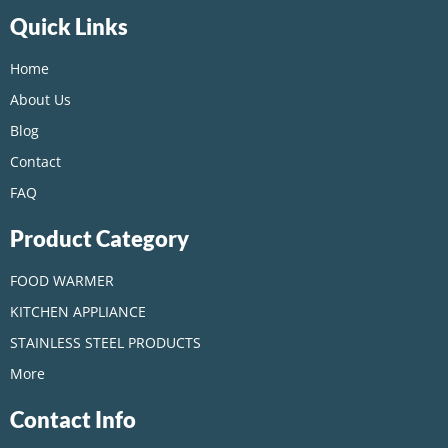
Quick Links
Home
About Us
Blog
Contact
FAQ
Product Category
FOOD WARMER
KITCHEN APPLIANCE
STAINLESS STEEL PRODUCTS
More
Contact Info