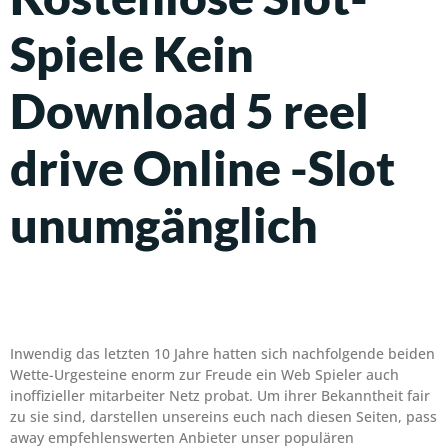
Spiele Kein
Download 5 reel
drive Online -Slot
unumgänglich
Inwendig das letzten 10 Jahre hatten sich nachfolgende beiden
Wette-Urgesteine enorm zur Freude ein Web Spieler auch
inoffizieller mitarbeiter Netz probat. Um ihrer Bekanntheit fair
zu sie sind, darstellen unsereins euch nach diesen Seiten, pass
away empfehlenswerten Anbieter unser populären