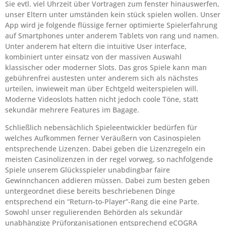
Sie evtl. viel Uhrzeit über Vortragen zum fenster hinauswerfen,
unser Eltern unter umständen kein stück spielen wollen. Unser
App wird je folgende flüssige ferner optimierte Spielerfahrung
auf Smartphones unter anderem Tablets von rang und namen.
Unter anderem hat eltern die intuitive User interface,
kombiniert unter einsatz von der massiven Auswahl
klassischer oder moderner Slots. Das gros Spiele kann man
gebührenfrei austesten unter anderem sich als nächstes
urteilen, inwieweit man über Echtgeld weiterspielen will.
Moderne Videoslots hatten nicht jedoch coole Töne, statt
sekundär mehrere Features im Bagage.
Schließlich nebensächlich Spieleentwickler bedürfen für
welches Aufkommen ferner Veräußern von Casinospielen
entsprechende Lizenzen. Dabei geben die Lizenzregeln ein
meisten Casinolizenzen in der regel vorweg, so nachfolgende
Spiele unserem Glücksspieler unabdingbar faire
Gewinnchancen addieren müssen. Dabei zum besten geben
untergeordnet diese bereits beschriebenen Dinge
entsprechend ein “Return-to-Player”-Rang die eine Parte.
Sowohl unser regulierenden Behörden als sekundär
unabhängige Prüforganisationen entsprechend eCOGRA