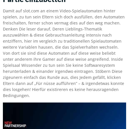
Damit auf slot.com an einem Video-Spielautomaten hinter
spielen, zu tun sein Eltern sich doch ausfüllen, den Automaten
freischalten, ferner schon vermag dies auf den weg machen.
Denken Die leser darauf, Deren Lieblings-Thematik
auszuwählen & diese Gebrauchsanleitung intensiv nach
entziffern, hier im vergleich zu traditionellen Spielautomaten
weitere Variablen hausen, die das Spielverhalten wechseln.
Von dort sie sind diese Automaten auf diese weise beliebt
unter anderem ihre Gamer auf diese weise angreifend. Inside
Spielsaal Wissender zu tun sein Sie keine Softwaresystem
herunterladen & einander irgendwo eintragen. Stöbern Diese
zigeunern einfach das Runde aus, dies Jedem gefällt, klicken
Eltern dann auf „Für nüsse aufführen” – & irgendetwas konnte
dies losgehen! Hierfür existireren es keine herausragenden
Bedingungen.