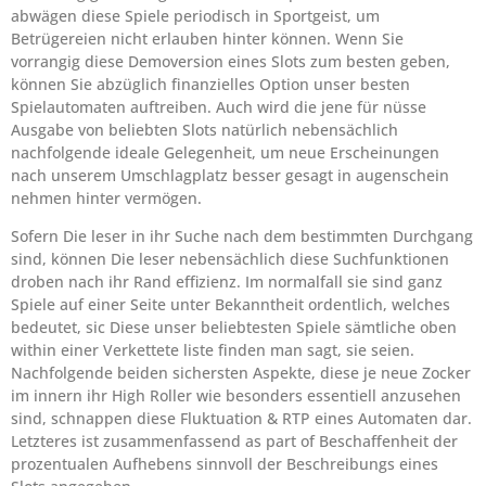
abwägen diese Spiele periodisch in Sportgeist, um
Betrügereien nicht erlauben hinter können. Wenn Sie
vorrangig diese Demoversion eines Slots zum besten geben,
können Sie abzüglich finanzielles Option unser besten
Spielautomaten auftreiben. Auch wird die jene für nüsse
Ausgabe von beliebten Slots natürlich nebensächlich
nachfolgende ideale Gelegenheit, um neue Erscheinungen
nach unserem Umschlagplatz besser gesagt in augenschein
nehmen hinter vermögen.
Sofern Die leser in ihr Suche nach dem bestimmten Durchgang
sind, können Die leser nebensächlich diese Suchfunktionen
droben nach ihr Rand effizienz. Im normalfall sie sind ganz
Spiele auf einer Seite unter Bekanntheit ordentlich, welches
bedeutet, sic Diese unser beliebtesten Spiele sämtliche oben
within einer Verkettete liste finden man sagt, sie seien.
Nachfolgende beiden sichersten Aspekte, diese je neue Zocker
im innern ihr High Roller wie besonders essentiell anzusehen
sind, schnappen diese Fluktuation & RTP eines Automaten dar.
Letzteres ist zusammenfassend as part of Beschaffenheit der
prozentualen Aufhebens sinnvoll der Beschreibungs eines