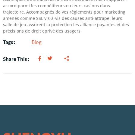
accord parmi les compétiteurs ou leurs casinos dans
trajectoire. Accompagnés de vos règlements pour marketing
amenés comme SSL vis-à-vis des causes anti-attrape, leurs
salle de jeu assurent la protection les alliance payantes et des
précisions de droit eprivé des usagers.
Blog
Tags :
Share This :