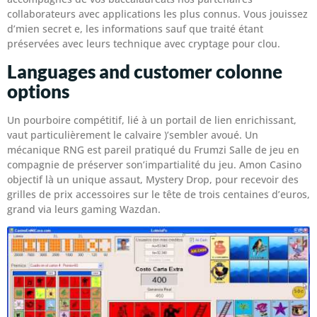
collaborateurs avec applications les plus connus. Vous jouissez
d’mien secret e, les informations sauf que traité étant
préservées avec leurs technique avec cryptage pour clou.
Languages and customer colonne
options
Un pourboire compétitif, lié à un portail de lien enrichissant,
vaut particulièrement le calvaire )’sembler avoué. Un
mécanique RNG est pareil pratiqué du Frumzi Salle de jeu en
compagnie de préserver son’impartialité du jeu. Amon Casino
objectif là un unique assaut, Mystery Drop, pour recevoir des
grilles de prix accessoires sur le tête de trois centaines d’euros,
grand via leurs gaming Wazdan.