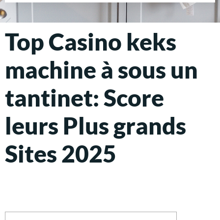
Top Casino keks
machine à sous un
tantinet: Score
leurs Plus grands
Sites 2025