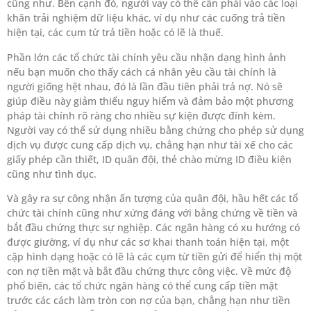
cũng như. Bên cạnh đó, người vay có thể cần phải vào các loại
khăn trải nghiệm dữ liệu khác, ví dụ như các cuống trả tiền
hiện tại, các cụm từ trả tiền hoặc có lẽ là thuế.
Phần lớn các tổ chức tài chính yêu cầu nhận dạng hình ảnh
nếu bạn muốn cho thấy cách cá nhân yêu cầu tài chính là
người giống hệt nhau, đó là lần đầu tiên phải trả nợ. Nó sẽ
giúp điều này giảm thiểu nguy hiểm và đảm bảo một phương
pháp tài chính rõ ràng cho nhiều sự kiện được đính kèm.
Người vay có thể sử dụng nhiều bằng chứng cho phép sử dụng
dịch vụ được cung cấp dịch vụ, chẳng hạn như tài xế cho các
giấy phép cần thiết, ID quân đội, thẻ chào mừng ID điều kiện
cũng như tình dục.
Và gây ra sự công nhận ấn tượng của quân đội, hầu hết các tổ
chức tài chính cũng như xứng đáng với bằng chứng về tiền và
bắt đầu chứng thực sự nghiệp. Các ngân hàng có xu hướng có
được giường, ví dụ như các sơ khai thanh toán hiện tại, một
cặp hình dạng hoặc có lẽ là các cụm từ tiền gửi để hiển thị một
con nợ tiền mặt và bắt đầu chứng thực công việc. Về mức độ
phổ biến, các tổ chức ngân hàng có thể cung cấp tiền mặt
trước các cách làm tròn con nợ của bạn, chẳng hạn như tiền