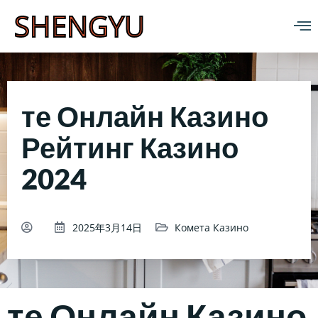
SHENGYU
те Онлайн Казино
Рейтинг Казино
2024
2025年3月14日
Комета Казино
те Онлайн Казино