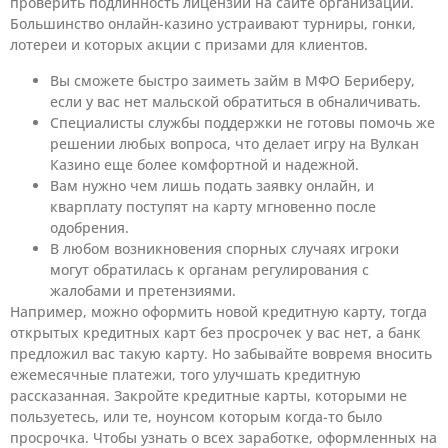
проверить подлинность лицензии на сайте организации.
Большинство онлайн-казино устраивают турниры, гонки,
лотереи и которых акции с призами для клиентов.
Вы сможете быстро заиметь займ в МФО Бериберу,
если у вас нет мальской обратиться в обналичивать.
Специалисты службы поддержки не готовы помочь же
решении любых вопроса, что делает игру на Вулкан
Казино еще более комфортной и надежной.
Вам нужно чем лишь подать заявку онлайн, и
кварплату поступят на карту мгновенно после
одобрения.
В любом возникновения спорных случаях игроки
могут обратилась к органам регулирования с
жалобами и претензиями.
Например, можно оформить новой кредитную карту, тогда
открытых кредитных карт без просрочек у вас нет, а банк
предложил вас такую карту. Но забывайте вовремя вносить
ежемесячные платежи, того улучшать кредитную
рассказанная. Закройте кредитные карты, которыми не
пользуетесь, или те, ноунсом которым когда-то было
просрочка. Чтобы узнать о всех заработке, оформленных на