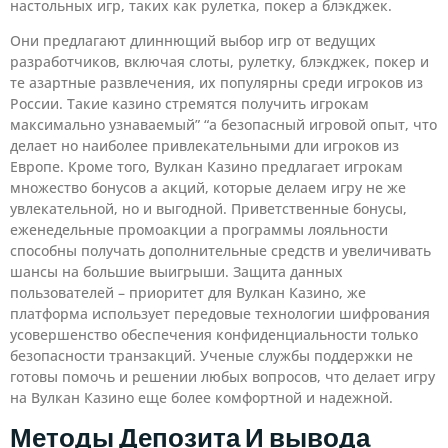
настольных игр, таких как рулетка, покер а блэкджек.
Они предлагают длиннющий выбор игр от ведущих
разработчиков, включая слоты, рулетку, блэкджек, покер и
те азартные развлечения, их популярны среди игроков из
России. Такие казино стремятся получить игрокам
максимально узнаваемый” “а безопасный игровой опыт, что
делает но наиболее привлекательными дли игроков из
Европе. Кроме того, Вулкан Казино предлагает игрокам
множество бонусов а акций, которые делаем игру не же
увлекательной, но и выгодной. Приветственные бонусы,
еженедельные промоакции а программы лояльности
способны получать дополнительные средств и увеличивать
шансы на большие выигрыши. Защита данных
пользователей – приоритет для Вулкан Казино, же
платформа использует передовые технологии шифрования
усовершенство обеспечения конфиденциальности только
безопасности транзакций. Ученые службы поддержки не
готовы помочь и решении любых вопросов, что делает игру
на Вулкан Казино еще более комфортной и надежной.
Методы Депозита И вывода