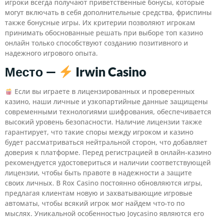
игроки всегда получают приветственные бонусы, которые
могут включать в себя дополнительные средства, фриспины
также бонусные игры. Их критерии позволяют игрокам
принимать обоснованные решать при выборе топ казино
онлайн только способствуют созданию позитивного и
надежного игрового опыта.
Место —
Irwin Casino
Если вы играете в лицензированных и проверенных
казино, наши личные и узкопартийные данные защищены
современными технологиями шифрования, обеспечивается
высокий уровень безопасности. Наличие лицензии также
гарантирует, что такие споры между игроком и казино
будет рассматриваться нейтральной сторон, что добавляет
доверия к платформе. Перед регистрацией в онлайн-казино
рекомендуется удостовериться и наличии соответствующей
лицензии, чтобы быть правоте в надежности а защите
своих личных. В Rox Casino постоянно обновляются игры,
предлагая клиентам новую и захватывающие игровые
автоматы, чтобы всякий игрок мог найдем что-то по
мыслях. Уникальной особенностью Joycasino являются его