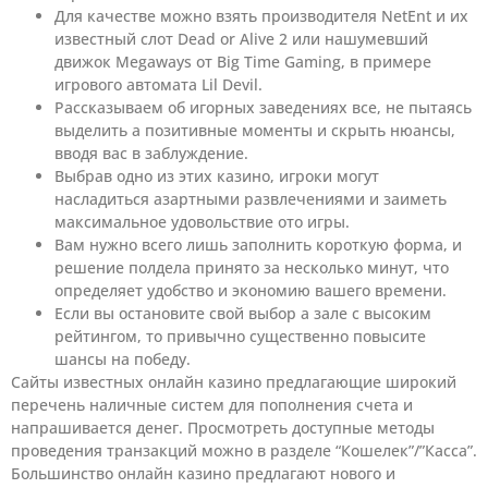
Для качестве можно взять производителя NetEnt и их
известный слот Dead or Alive 2 или нашумевший
движок Megaways от Big Time Gaming, в примере
игрового автомата Lil Devil.
Рассказываем об игорных заведениях все, не пытаясь
выделить а позитивные моменты и скрыть нюансы,
вводя вас в заблуждение.
Выбрав одно из этих казино, игроки могут
насладиться азартными развлечениями и заиметь
максимальное удовольствие ото игры.
Вам нужно всего лишь заполнить короткую форма, и
решение полдела принято за несколько минут, что
определяет удобство и экономию вашего времени.
Если вы остановите свой выбор а зале с высоким
рейтингом, то привычно существенно повысите
шансы на победу.
Сайты известных онлайн казино предлагающие широкий
перечень наличные систем для пополнения счета и
напрашивается денег. Просмотреть доступные методы
проведения транзакций можно в разделе “Кошелек”/”Касса”.
Большинство онлайн казино предлагают нового и