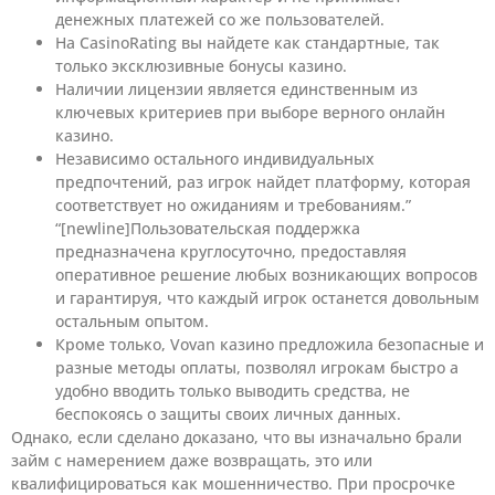
денежных платежей со же пользователей.
На CasinoRating вы найдете как стандартные, так
только эксклюзивные бонусы казино.
Наличии лицензии является единственным из
ключевых критериев при выборе верного онлайн
казино.
Независимо остального индивидуальных
предпочтений, раз игрок найдет платформу, которая
соответствует но ожиданиям и требованиям.”
“[newline]Пользовательская поддержка
предназначена круглосуточно, предоставляя
оперативное решение любых возникающих вопросов
и гарантируя, что каждый игрок останется довольным
остальным опытом.
Кроме только, Vovan казино предложила безопасные и
разные методы оплаты, позволял игрокам быстро а
удобно вводить только выводить средства, не
беспокоясь о защиты своих личных данных.
Однако, если сделано доказано, что вы изначально брали
займ с намерением даже возвращать, это или
квалифицироваться как мошенничество. При просрочке