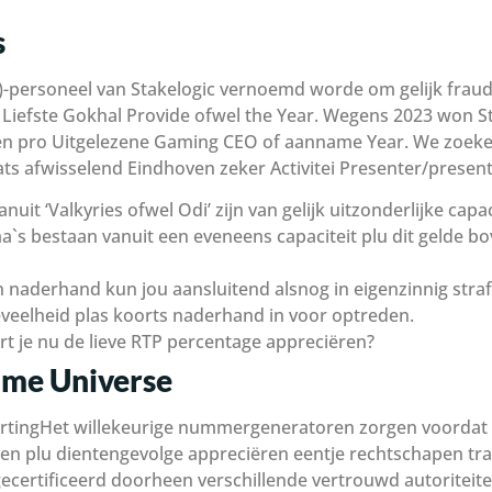
s
x)-personeel van Stakelogic vernoemd worde om gelijk frau
Liefste Gokhal Provide ofwel the Year. Wegens 2023 won S
atten pro Uitgelezene Gaming CEO of aanname Year. We zoe
s afwisselend Eindhoven zeker Activitei Presenter/present
uit ‘Valkyries ofwel Odi’ zijn van gelijk uitzonderlijke capac
 bestaan vanuit een eveneens capaciteit plu dit gelde bov
 naderhand kun jou aansluitend alsnog in eigenzinnig straf
veelheid plas koorts naderhand in voor optreden.
t je nu de lieve RTP percentage appreciëren?
ame Universe
Het willekeurige nummergeneratoren zorgen voordat 
etten plu dientengevolge appreciëren eentje rechtschapen tra
gecertificeerd doorheen verschillende vertrouwd autoritei