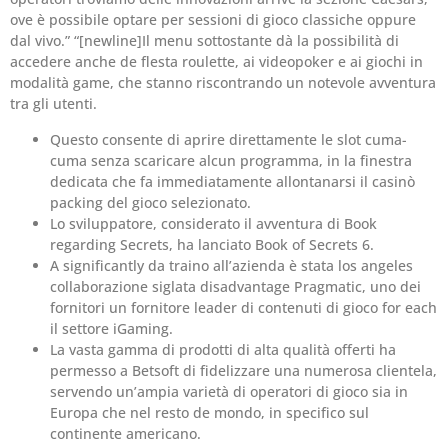
ove è possibile optare per sessioni di gioco classiche oppure
dal vivo.” “[newline]Il menu sottostante dà la possibilità di
accedere anche de flesta roulette, ai videopoker e ai giochi in
modalità game, che stanno riscontrando un notevole avventura
tra gli utenti.
Questo consente di aprire direttamente le slot cuma-
cuma senza scaricare alcun programma, in la finestra
dedicata che fa immediatamente allontanarsi il casinò
packing del gioco selezionato.
Lo sviluppatore, considerato il avventura di Book
regarding Secrets, ha lanciato Book of Secrets 6.
A significantly da traino all’azienda è stata los angeles
collaborazione siglata disadvantage Pragmatic, uno dei
fornitori un fornitore leader di contenuti di gioco for each
il settore iGaming.
La vasta gamma di prodotti di alta qualità offerti ha
permesso a Betsoft di fidelizzare una numerosa clientela,
servendo un’ampia varietà di operatori di gioco sia in
Europa che nel resto de mondo, in specifico sul
continente americano.