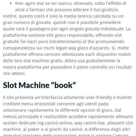
Non agire mai se sei stanco, stressato, sotto l’effetto di
alcol o farmaci che possono alterare il tuo giudizio.
Inoltre, questo costo è solo la media teorica calcolata su un
gran numero di giocate, quindi non è possibile prevedere
quale sarà il guadagno per ogni singola giocata individuale. La
piattaforma sostiene elle gioco responsabile, offrendo slot
gratuite for each puro intrattenimento at the promuovendo
consapevolezza sui rischi legati way gioco d’azzardo. Sì, molte
piattaforme offrono versioni ottimizzate each dispositivi mobili
delle loro slot machine gratis. Allora usa gratuitamente la
nostra piattaforma per possedere il pieno controllo sui risultati
che ottieni.
Slot Machine “book”
Il sito presenta un’interfaccia altamente user-friendly e tramite
credited menu orizzontali consente agli utenti pada
selezionare rapidamente le differenti opzioni di gioco. Dal
menus principale è realizzabile accedere rapidamente allesamt
sezioni dedicate ing casinò online, way casinò live, allesamt slot
machine, al poker e ai giochi da casinò. A differenza degli altri
operatori troviamo delle innovazioni arrive la sezione Caesars,