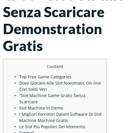
Senza Scaricare
Demonstration
Gratis
Content
Top Free Game Categories
Dove Giocare Alle Slot Novomatic On-line
Con Soldi Veri
“Slot Machine Game Gratis Senza
Scaricare
Slot Machine In Demo
I Migliori Fornitori Dalam Software Di Slot
Machine Machine Gratis
Le Slot Più Popolari Del Momento
Simboli