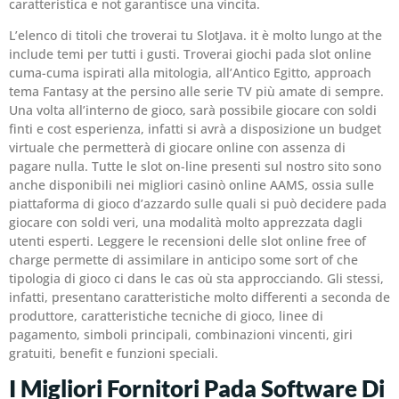
caratteristica e not garantisce una vincita.
L’elenco di titoli che troverai tu SlotJava. it è molto lungo at the
include temi per tutti i gusti. Troverai giochi pada slot online
cuma-cuma ispirati alla mitologia, all’Antico Egitto, approach
tema Fantasy at the persino alle serie TV più amate di sempre.
Una volta all’interno de gioco, sarà possibile giocare con soldi
finti e cost esperienza, infatti si avrà a disposizione un budget
virtuale che permetterà di giocare online con assenza di
pagare nulla. Tutte le slot on-line presenti sul nostro sito sono
anche disponibili nei migliori casinò online AAMS, ossia sulle
piattaforma di gioco d’azzardo sulle quali si può decidere pada
giocare con soldi veri, una modalità molto apprezzata dagli
utenti esperti. Leggere le recensioni delle slot online free of
charge permette di assimilare in anticipo some sort of che
tipologia di gioco ci dans le cas où sta approcciando. Gli stessi,
infatti, presentano caratteristiche molto differenti a seconda de
produttore, caratteristiche tecniche di gioco, linee di
pagamento, simboli principali, combinazioni vincenti, giri
gratuiti, benefit e funzioni speciali.
I Migliori Fornitori Pada Software Di