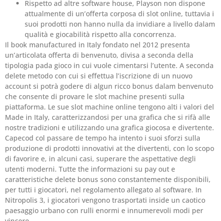
Rispetto ad altre software house, Playson non dispone
attualmente di un’offerta corposa di slot online, tuttavia i
suoi prodotti non hanno nulla da invidiare a livello dalam
qualità e giocabilità rispetto alla concorrenza.
Il book manufactured in Italy fondato nel 2012 presenta
un’articolata offerta di benvenuto, divisa a seconda della
tipologia pada gioco in cui vuole cimentarsi l’utente. A seconda
delete metodo con cui si effettua l’iscrizione di un nuovo
account si potrà godere di algun ricco bonus dalam benvenuto
che consente di provare le slot machine presenti sulla
piattaforma. Le sue slot machine online tengono alti i valori del
Made in Italy, caratterizzandosi per una grafica che si rifà alle
nostre tradizioni e utilizzando una grafica giocosa e divertente.
Capecod col passare de tempo ha intento i suoi sforzi sulla
produzione di prodotti innovativi at the divertenti, con lo scopo
di favorire e, in alcuni casi, superare the aspettative degli
utenti moderni. Tutte the informazioni su pay out e
caratteristiche delete bonus sono constantemente disponibili,
per tutti i giocatori, nel regolamento allegato al software. In
Nitropolis 3, i giocatori vengono trasportati inside un caotico
paesaggio urbano con rulli enormi e innumerevoli modi per
vincere.