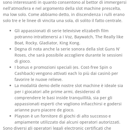
sono interessanti in quanto consentono al bettor di immergersi
nell’atmosfera e nel argomento della slot machine prescelta,
ma low solo. Come abbiamo detto, in discendenza i rulli erano
solo tre e le linee di vincita una sola, di solito il fatto centrale.
Gli appassionati di serie televisive elizabeth film
potranno intrattenersi a I Voz, Baywatch, The Really like
Boat, Rocky, Gladiator, King Kong.
Degna di nota anche la serie sonora della slot Guns N’
Roses, che sarà possibile accogliere durante le sessioni
di gioco.
I bonus e promozioni speciali (es. Cost-free Spin o
Cashback) vengono attivati each lo più dai casinò per
favorire le nuove relieve.
La modalità demo delle nostre slot machine è ideale sia
per i giocatori alle prime armi, desiderosi di
comprendere le basi inside tranquillità, sia per gli
appassionati esperti che vogliono infiacchirsi e godersi
arianne puro piacere de gioco.
Playson è un fornitore di giochi di alto successo e
ampiamente utilizzato dai alcuni operatori autorizzati.
Sono diversi gli operatori legali electronic certificati che