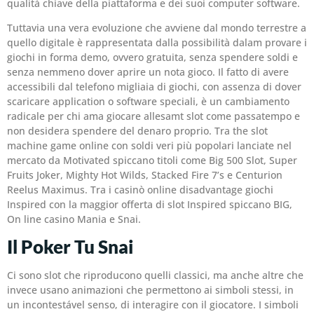
qualità chiave della piattaforma e dei suoi computer software.
Tuttavia una vera evoluzione che avviene dal mondo terrestre a
quello digitale è rappresentata dalla possibilità dalam provare i
giochi in forma demo, ovvero gratuita, senza spendere soldi e
senza nemmeno dover aprire un nota gioco. Il fatto di avere
accessibili dal telefono migliaia di giochi, con assenza di dover
scaricare application o software speciali, è un cambiamento
radicale per chi ama giocare allesamt slot come passatempo e
non desidera spendere del denaro proprio. Tra the slot
machine game online con soldi veri più popolari lanciate nel
mercato da Motivated spiccano titoli come Big 500 Slot, Super
Fruits Joker, Mighty Hot Wilds, Stacked Fire 7’s e Centurion
Reelus Maximus. Tra i casinò online disadvantage giochi
Inspired con la maggior offerta di slot Inspired spiccano BIG,
On line casino Mania e Snai.
Il Poker Tu Snai
Ci sono slot che riproducono quelli classici, ma anche altre che
invece usano animazioni che permettono ai simboli stessi, in
un incontestável senso, di interagire con il giocatore. I simboli