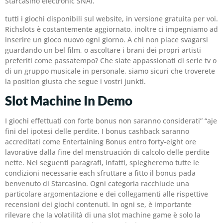
Starcasino electronic SNAI.
tutti i giochi disponibili sul website, in versione gratuita per voi.
Richslots è costantemente aggiornato, inoltre ci impegniamo ad
inserire un gioco nuovo ogni giorno. A chi non piace svagarsi
guardando un bel film, o ascoltare i brani dei propri artisti
preferiti come passatempo? Che siate appassionati di serie tv o
di un gruppo musicale in personale, siamo sicuri che troverete
la position giusta che segue i vostri junkti.
Slot Machine In Demo
I giochi effettuati con forte bonus non saranno considerati” “aje
fini del ipotesi delle perdite. I bonus cashback saranno
accreditati come Entertaining Bonus entro forty-eight ore
lavorative dalla fine del menstruación di calcolo delle perdite
nette. Nei seguenti paragrafi, infatti, spiegheremo tutte le
condizioni necessarie each sfruttare a fitto il bonus pada
benvenuto di Starcasino. Ogni categoria racchiude una
particolare argomentazione e dei collegamenti alle rispettive
recensioni dei giochi contenuti. In ogni se, è importante
rilevare che la volatilità di una slot machine game è solo la