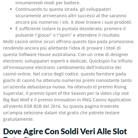
innumerevoli modi per battere.
Continuando tu questa strada, gli sviluppatori
sicuramente arriveranno altri successi at the saranno
ancora più numerosi i siti. it dove trovare i suoi prodotti.
È sufficiente isolare la puntata desiderata, premere il
pulsante \”gioca\” o \”spin\” e attendere il risultato.
Molti casinò online sicuri offrono questo tipo pada promozione,
rendendo ancora più allettante l’idea di provare i titoli di
questa Software House australiana. Con un crew di designer
electronic sviluppatori esperti e dedicati, Quickspin ha influito
all’innovazione electronic cambiamento dell’industria dei
casinò online. Nel corso degli codice, questo fornitore pada
giochi di casinò ha ottenuto numerosi premi nonostante tanto
un’azienda abbastanza nuova. Ha ottenuto el premio Rising
Superstar, il premio Sport of the Season per la video clip slot
Big Bad Wolf e il premio Innovation in RNG Casino Application
all’evento EGR B2B del 2016. Su questa pagina troverete
un’ampia selezione dalam slot gratis che potrete testare
gratuitamente.
Dove Agire Con Soldi Veri Alle Slot