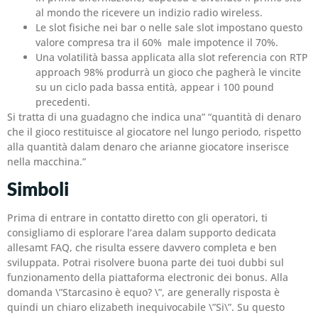
al mondo the ricevere un indizio radio wireless.
Le slot fisiche nei bar o nelle sale slot impostano questo
valore compresa tra il 60% male impotence il 70%.
Una volatilità bassa applicata alla slot referencia con RTP
approach 98% produrrà un gioco che pagherà le vincite
su un ciclo pada bassa entità, appear i 100 pound
precedenti.
Si tratta di una guadagno che indica una” “quantità di denaro
che il gioco restituisce al giocatore nel lungo periodo, rispetto
alla quantità dalam denaro che arianne giocatore inserisce
nella macchina.”
Simboli
Prima di entrare in contatto diretto con gli operatori, ti
consigliamo di esplorare l’area dalam supporto dedicata
allesamt FAQ, che risulta essere davvero completa e ben
sviluppata. Potrai risolvere buona parte dei tuoi dubbi sul
funzionamento della piattaforma electronic dei bonus. Alla
domanda \”Starcasino è equo? \”, are generally risposta è
quindi un chiaro elizabeth inequivocabile \”Si\”. Su questo