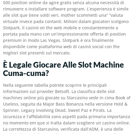
500 position online da agire gratis senza alcuna necessità di
rimuovere o installare software program. L’esperienza è simile
alle slot que tiene soldi veri, mother scommetti una” “valuta
virtuale invece pada contanti. Milioni dalam giocatori scelgono
Slotpark, il casinò on the web mobile e constantemente a
portata pada mano con un’impressionante offerta di position
premium in modo Las Vegas. Slotpark è ora finalmente
disponibile come piattaforma web di casinò social con the
migliori slot presenti sul mercato.
È Legale Giocare Alle Slot Machine
Cuma-cuma?
Nella seguente tabella potrete scoprire le principali
informazioni sul provider Betsoft. La classifica delle slot
machines online più giocate su Starcasino vede in cima Book of
Useless, seguita da Major Bass Bonanza nella versione Hold &
Spinner, Legacy involving Dead, Sweet Paz e Pirots. La
sicurezza e l’affidabilità sono aspetti pada primaria importanza
no momento em que si tratta dalam scegliere un casino online.
La correttezza di Starcasino, verificata dall’ADM, è una delle