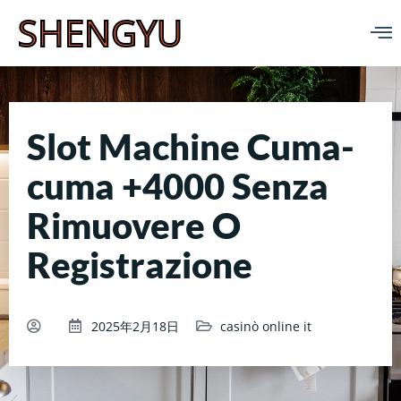
SHENGYU
Slot Machine Cuma-
cuma +4000 Senza
Rimuovere O
Registrazione
2025年2月18日
casinò online it