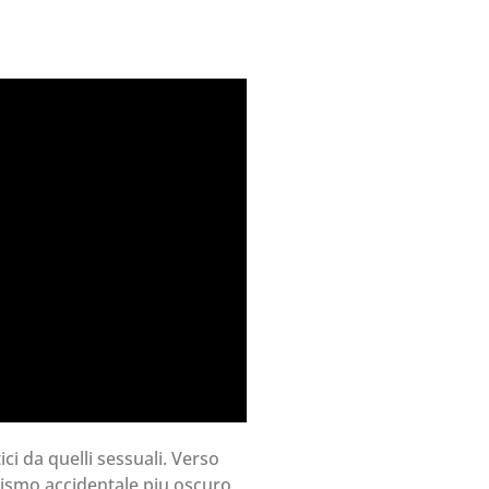
i da quelli sessuali. Verso
otismo accidentale piu oscuro