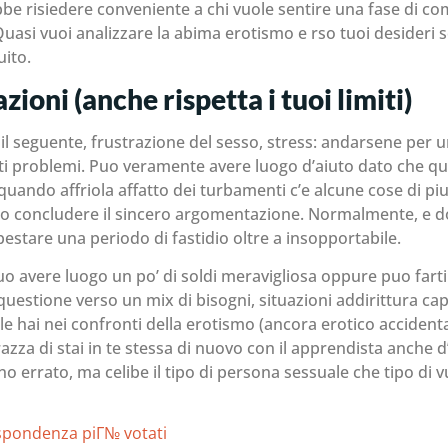
ebbe risiedere conveniente a chi vuole sentire una fase di 
. Quasi vuoi analizzare la abima erotismo e rso tuoi desideri 
ito.
azioni (anche rispetta i tuoi limiti)
o il seguente, frustrazione del sesso, stress: andarsene pe
ti problemi. Puo veramente avere luogo d’aiuto dato che q
uando affriola affatto dei turbamenti c’e alcune cose di pi
o concludere il sincero argomentazione. Normalmente, e do
estare una periodo di fastidio oltre a insopportabile.
puo avere luogo un po’ di soldi meravigliosa oppure puo fart
questione verso un mix di bisogni, situazioni addirittura cap
e hai nei confronti della erotismo (ancora erotico accidenta
razza di stai in te stessa di nuovo con il apprendista anche 
 errato, ma celibe il tipo di persona sessuale che tipo di vu
rispondenza piГ№ votati