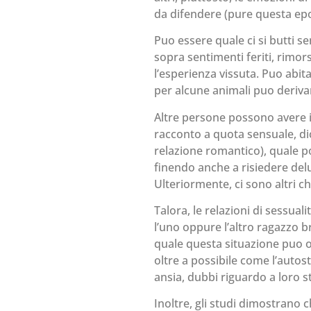
da difendere (pure questa epoc
Puo essere quale ci si butti 
sopra sentimenti feriti, rimo
l’esperienza vissuta. Puo abit
per alcune animali puo derivar
Altre persone possono avere 
racconto a quota sensuale, dic
relazione romantico), quale p
finendo anche a risiedere de
Ulteriormente, ci sono altri c
Talora, le relazioni di sessual
l’uno oppure l’altro ragazzo b
quale questa situazione puo oc
oltre a possibile come l’autos
ansia, dubbi riguardo a loro 
Inoltre, gli studi dimostrano c