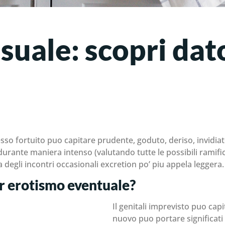
suale: scopri dat
esso fortuito puo capitare prudente, goduto, deriso, invidia
 durante maniera intenso (valutando tutte le possibili ramif
a degli incontri occasionali excretion po’ piu appela leggera.
er erotismo eventuale?
Il genitali imprevisto puo capi
nuovo puo portare significati