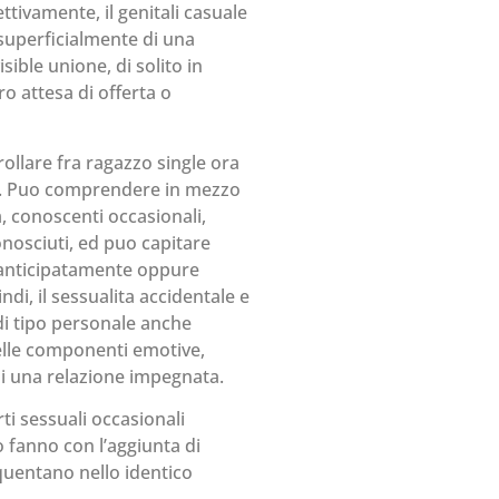
ttivamente, il genitali casuale
 superficialmente di una
sible unione, di solito in
o attesa di offerta o
ollare fra ragazzo single ora
e. Puo comprendere in mezzo
a, conoscenti occasionali,
onosciuti, ed puo capitare
anticipatamente oppure
i, il sessualita accidentale e
di tipo personale anche
elle componenti emotive,
i una relazione impegnata.
i sessuali occasionali
o fanno con l’aggiunta di
quentano nello identico