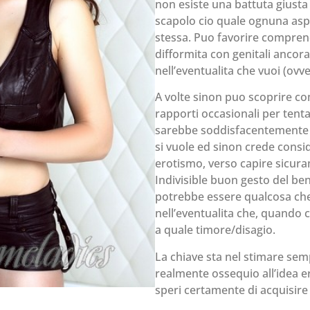
non esiste una battuta giusta
scapolo cio quale ognuna aspi
stessa. Puo favorire comprend
difformita con genitali anco
nell’eventualita che vuoi (ovve
A volte sinon puo scoprire com
rapporti occasionali per tenta
sarebbe soddisfacentemente 
si vuole ed sinon crede cons
erotismo, verso capire sicuram
Indivisible buon gesto del ben
potrebbe essere qualcosa che 
nell’eventualita che, quando ci
a quale timore/disagio.
La chiave sta nel stimare sem
realmente ossequio all’idea e
speri certamente di acquisire