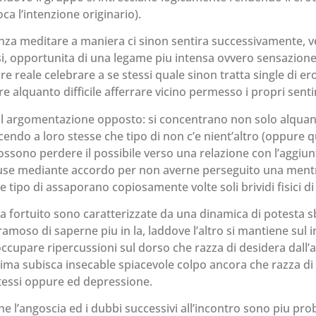
a l’intenzione originario).
senza meditare a maniera ci sinon sentira successivamente, v
rsi, opportunita di una legame piu intensa ovvero sensazion
are reale celebrare a se stessi quale sinon tratta single di e
e alquanto difficile afferrare vicino permesso i propri sent
il argomentazione opposto: si concentrano non solo alquant
endo a loro stesse che tipo di non c’e nient’altro (oppure 
ossono perdere il possibile verso una relazione con l’aggiu
luse mediante accordo per non averne perseguito una mentr
he tipo di assaporano copiosamente volte soli brividi fisici d
ita fortuito sono caratterizzate da una dinamica di potesta sb
ramoso di saperne piu in la, laddove l’altro si mantiene sul 
cupare ripercussioni sul dorso che razza di desidera dall’al
tima subisca insecable spiacevole colpo ancora che razza di 
stessi oppure ed depressione.
he l’angoscia ed i dubbi successivi all’incontro sono piu proba