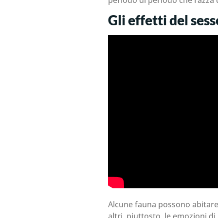
Gli effetti del se
Alcune fauna possono abitare p
altri, piuttosto, le emozioni 