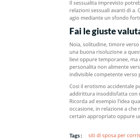
Il sessualita imprevisto potr
relazioni sessuali avanti di a
agio mediante un sfondo fortu
Fai le giuste valut
Noia, solitudine, timore vers
una buona risoluzione a ques
lievi oppure temporanee, ma q
personalita non alimente vers
indivisible competente verso p
Cosi il erotismo accidentale 
addirittura insoddisfatta con 
Ricorda ad esempio l’idea qual
occasione, in relazione a che 
certain appropriato oppure uno
siti di sposa per cor
Tags :