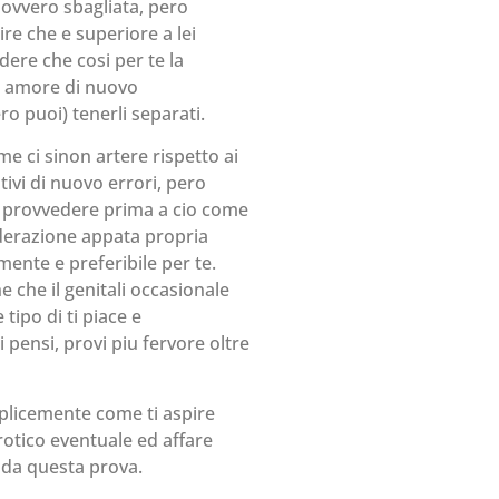
 ovvero sbagliata, pero
re che e superiore a lei
ere che cosi per te la
ra amore di nuovo
ro puoi) tenerli separati.
e ci sinon artere rispetto ai
tivi di nuovo errori, pero
provvedere prima a cio come
iderazione appata propria
ente e preferibile per te.
e che il genitali occasionale
tipo di ti piace e
 pensi, provi piu fervore oltre
plicemente come ti aspire
rotico eventuale ed affare
 da questa prova.