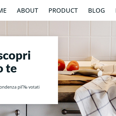
ME
ABOUT
PRODUCT
BLOG
scopri
o te
spondenza piГ№ votati