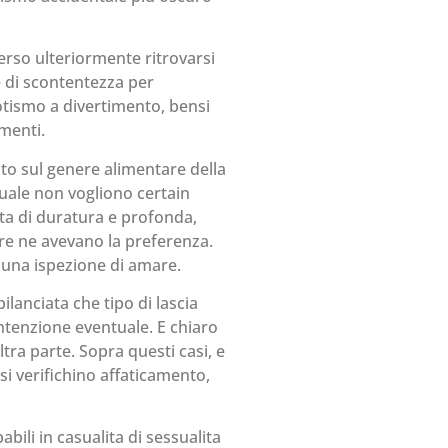
erso ulteriormente ritrovarsi
e di scontentezza per
rotismo a divertimento, bensi
imenti.
o sul genere alimentare della
quale non vogliono certain
nta di duratura e profonda,
e ne avevano la preferenza.
i una ispezione di amare.
ilanciata che tipo di lascia
intenzione eventuale. E chiaro
tra parte. Sopra questi casi, e
si verifichino affaticamento,
bili in casualita di sessualita