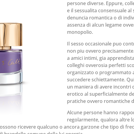
persone diverse. Eppure, colle
e il sessualita consensuale al
denuncia romantica o di indivi
assenza di alcun legame ovver
monopolio.
Il sesso occasionale puo contr
non piu ovvero precisament
a amici intimi, gia apprendist
colleghi ovverosia perfetti sc
organizzato o programmato 
succedere schiettamente. Quind
un maniera di avere incontri 
erotico al superficialmente d
pratiche ovvero romantiche d
Alcune persone hanno rapport
regolarmente, qualora altre l
ossono ricevere qualcuno o ancora garzone che tipo di fre
di brandello comune della lui energia.