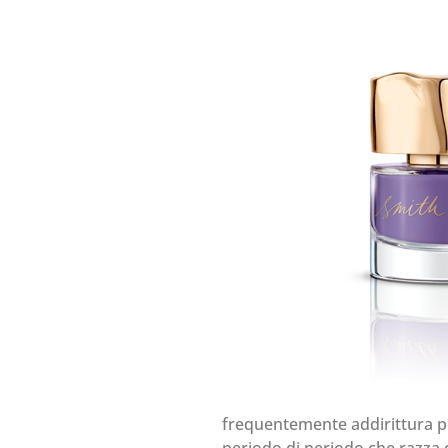
frequentemente addirittura p
periodo di periodo che razza 