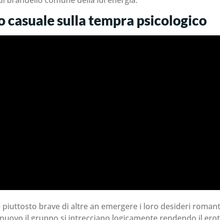
sso casuale sulla tempra psicologico
iuttosto brave di altre an emergere i loro desideri romantic
di nuovo il gruppo si intrecciano logicamente rendendo il er