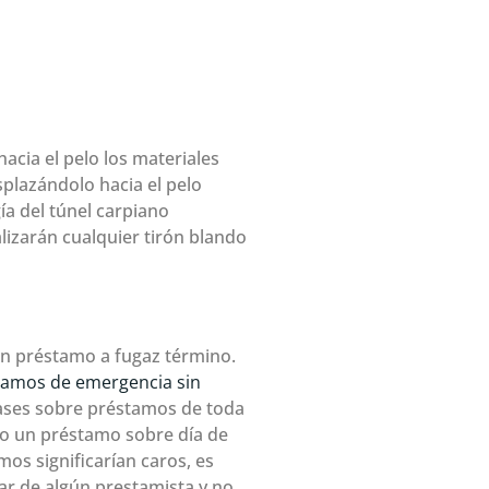
acia el pelo los materiales
plazándolo hacia el pelo
­a del túnel carpiano
alizarán cualquier tirón blando
un préstamo a fugaz término.
tamos de emergencia sin
lases sobre préstamos de toda
 o un préstamo sobre día de
s significarían caros, es
ar de algún prestamista y no