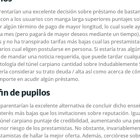
entarían una excelente decisión sobre préstamo de bastant
an con a los usuarios con manga larga superiores puntajes s
 algún término de pago de mayor longitud, lo cual suele ay
a mes (pero pagará de mayor deseos mediante un tiempo).
 y no ha transpirado tarifas más bajas cual las prestamistas
rios cual eligen postularse en persona. Si estaría tras alg
n de mandar una noticia requerida, que puede tardar cualqui
atologí­a del túnel carpiano cantidad sobre Indudablemente 
a considerar su trato deuda / alta así­ como acerca de có
 importe en acudir algún préstamo.
in de pupilos
parentarían la excelente alternativa de concluir dicho ens
nterés más bajas que los invitaciones sobre reputación. Igu
l túnel carpiano puntaje de credibilidad, aumentando una 
enor riesgo de los prestamistas. No obstante, invariableme
tamistas de hallar la mejor oferta. Además, cerciórese sobr