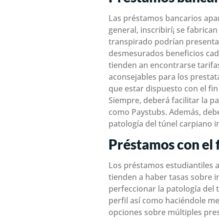
Las préstamos bancarios apar
general, inscribirí¡ se fabric
transpirado podrían presentar
desmesurados beneficios cad
tienden an encontrarse tarifas
aconsejables para los prestata
que estar dispuesto con el fi
Siempre, deberá facilitar la p
como Paystubs. Además, deberí
patologí­a del túnel carpiano
Préstamos con el f
Los préstamos estudiantiles a
tienden a haber tasas sobre i
perfeccionar la patologí­a de
perfil así­ como haciéndole m
opciones sobre múltiples pres