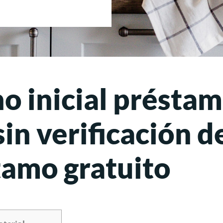
ho inicial présta
in verificación d
tamo gratuito