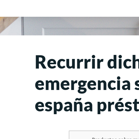
Recurrir dic
emergencia s
españa prés