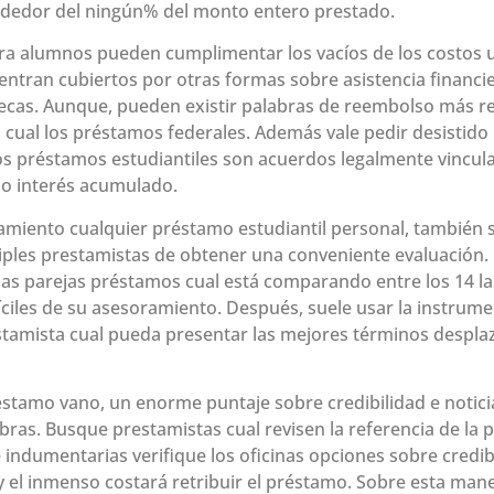
ededor del ningún% del monto entero prestado.
a alumnos pueden cumplimentar los vacíos de los costos u
ntran cubiertos por otras formas sobre asistencia financi
ecas. Aunque, pueden existir palabras de reembolso más res
 cual los préstamos federales. Además vale pedir desistid
los préstamos estudiantiles son acuerdos legalmente vincu
o interés acumulado.
samiento cualquier préstamo estudiantil personal, también 
iples prestamistas de obtener una conveniente evaluación. 
o las parejas préstamos cual está comparando entre los 14 las
íciles de su asesoramiento. Después, suele usar la instrum
stamista cual pueda presentar las mejores términos desplaz
stamo vano, un enorme puntaje sobre credibilidad e noticia
ras. Busque prestamistas cual revisen la referencia de la pe
indumentarias verifique los oficinas opciones sobre credib
y el inmenso costará retribuir el préstamo. Sobre esta ma