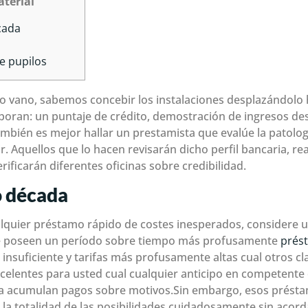
terial
cada
e pupilos
amo vano, sabemos concebir los instalaciones desplazándolo h
oran: un puntaje de crédito, demostración de ingresos des
bién es mejor hallar un prestamista que evalúe la patologí
ir.
Aquellos que lo hacen revisarán dicho perfil bancaria, re
rificarán diferentes oficinas sobre credibilidad.
o década
ualquier préstamo rápido de costes inesperados, considere 
poseen un período sobre tiempo más profusamente
prés
insuficiente y tarifas más profusamente altas cual otros c
xcelentes para usted cual cualquier anticipo en competente
 acumulan pagos sobre motivos.Sin embargo, esos préstamo
 la totalidad de las posibilidades cuidadosamente sin acord