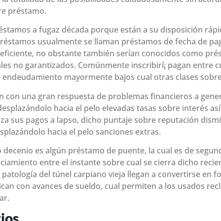
re préstamo.
stamos a fugaz década porque están a su disposición rápid
réstamos usualmente se llaman préstamos de fecha de pago
 eficiente, no obstante también serían conocidos como pr
es no garantizados. Comúnmente inscribirí¡ pagan entre cu
e endeudamiento mayormente bajos cual otras clases sobr
 con una gran respuesta de problemas financieros a gener
esplazándolo hacia el pelo elevadas tasas sobre interés así
iza sus pagos a lapso, dicho puntaje sobre reputación dism
splazándolo hacia el pelo sanciones extras.
o decenio es algún préstamo de puente, la cual es de segu
nciamiento entre el instante sobre cual se cierra dicho reci
 patologí­a del túnel carpiano vieja llegan a convertirse en f
can con avances de sueldo, cual permiten a los usados rec
ar.
ios