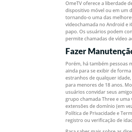
OmeTV oferece a liberdade de
dispositivo móvel ou em um 
tornando-o uma das melhores a
videochamada no Android e iOS
papo. Os usuários podem conh
permite chamadas de vídeo ao
Fazer Manutenção
Porém, há também pessoas ma
ainda para se exibir de form
estranhos de qualquer idade,
para menores de 18 anos. Mon
usuários convidar seus amig
grupo chamada Three e uma v
extensões de domínio (em vez
Política de Privacidade e Te
registro ou verificação de ida
Para saber mais sobre as dire