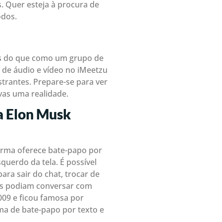
s. Quer esteja à procura de
odos.
gos do que como um grupo de
 de áudio e vídeo no iMeetzu
strantes. Prepare-se para ver
vas uma realidade.
a Elon Musk
orma oferece bate-papo por
querdo da tela. É possível
ra sair do chat, trocar de
os podiam conversar com
009 e ficou famosa por
ma de bate-papo por texto e