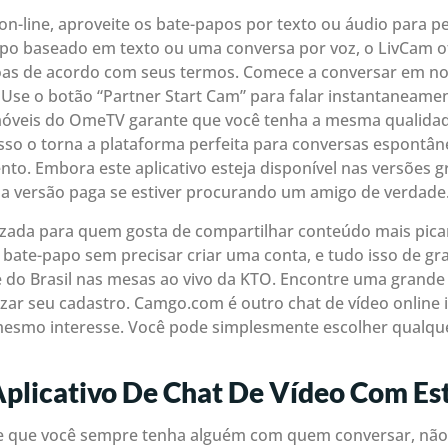
n-line, aproveite os bate-papos por texto ou áudio para pe
po baseado em texto ou uma conversa por voz, o LivCam o
oas de acordo com seus termos. Comece a conversar em no
se o botão “Partner Start Cam” para falar instantaneame
 móveis do OmeTV garante que você tenha a mesma qualidad
Isso o torna a plataforma perfeita para conversas espont
. Embora este aplicativo esteja disponível nas versões gr
 versão paga se estiver procurando um amigo de verdade
izada para quem gosta de compartilhar conteúdo mais pican
de bate-papo sem precisar criar uma conta, e tudo isso de gr
e do Brasil nas mesas ao vivo da KTO. Encontre uma grande
zar seu cadastro. Camgo.com é outro chat de vídeo online 
esmo interesse. Você pode simplesmente escolher qualqu
Aplicativo De Chat De Vídeo Com Es
 que você sempre tenha alguém com quem conversar, não 