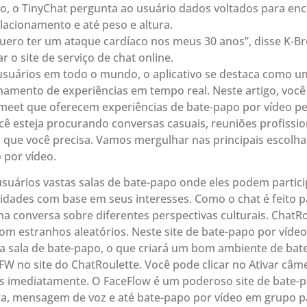
, o TinyChat pergunta ao usuário dados voltados para en
elacionamento e até peso e altura.
uero ter um ataque cardíaco nos meus 30 anos”, disse K-Br
o site de serviço de chat online.
suários em todo o mundo, o aplicativo se destaca como um
hamento de experiências em tempo real. Neste artigo, voc
meet que oferecem experiências de bate-papo por vídeo per
cê esteja procurando conversas casuais, reuniões profission
 que você precisa. Vamos mergulhar nas principais escolh
 por vídeo.
usuários vastas salas de bate-papo onde eles podem partic
idades com base em seus interesses. Como o chat é feito pa
 conversa sobre diferentes perspectivas culturais. ChatRo
om estranhos aleatórios. Neste site de bate-papo por vídeo
da sala de bate-papo, o que criará um bom ambiente de bat
SFW no site do ChatRoulette. Você pode clicar no Ativar câme
s imediatamente. O FaceFlow é um poderoso site de bate-p
a, mensagem de voz e até bate-papo por vídeo em grupo pa