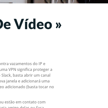
De Vídeo »
contra vazamentos do IP e
uma VPN significa proteger a
Slack, basta abrir um canal
ova janela e adicionará uma
o adicionado (basta tocar no
 ou estão em contato com
eja amigo delas ou faça