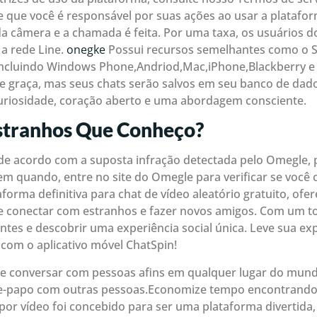
que você é responsável por suas ações ao usar a platafor
 da câmera e a chamada é feita. Por uma taxa, os usuários
a rede Line.
onegke
Possui recursos semelhantes como o S
 incluindo Windows Phone,Andriod,Mac,iPhone,Blackberry e 
 graça, mas seus chats serão salvos em seu banco de dado
uriosidade, coração aberto e uma abordagem consciente.
stranhos Que Conheço?
de acordo com a suposta infração detectada pelo Omegle,
em quando, entre no site do Omegle para verificar se você 
aforma definitiva para chat de vídeo aleatório gratuito, of
 conectar com estranhos e fazer novos amigos. Com um toqu
es e descobrir uma experiência social única. Leve sua exp
 com o aplicativo móvel ChatSpin!
e conversar com pessoas afins em qualquer lugar do mund
e-papo com outras pessoas.Economize tempo encontrando o
por vídeo foi concebido para ser uma plataforma divertida,