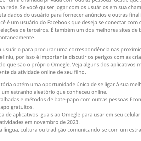
a rede. Se você quiser jogar com os usuários em sua cham
oleta dados do usuário para fornecer anúncios e outras fin
ocê é um usuário do Facebook que deseja se conectar com 
seleções de terceiros. É também um dos melhores sites de b
tantaneamente.
um usuário para procurar uma correspondência nas proximid
efiniu, por isso é importante discutir os perigos com as c
ndo que são o próprio Omegle. Veja alguns dos aplicativos
ente da atividade online de seu filho.
ória obtém uma oportunidade única de se ligar à sua mel
um estranho aleatório que conheceu online.
talhadas e métodos de bate-papo com outras pessoas.Ec
apo gratuitos.
 de aplicativos iguais ao Omegle para usar em seu celular 
 atividades em novembro de 2023.
língua, cultura ou tradição comunicando-se com um estran