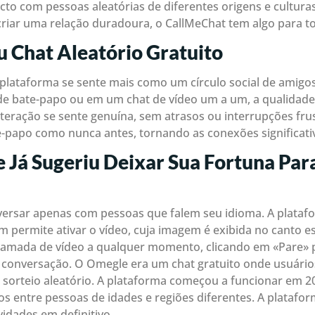
cto com pessoas aleatórias de diferentes origens e cultura
riar uma relação duradoura, o CallMeChat tem algo para t
 Chat Aleatório Gratuito
 plataforma se sente mais como um círculo social de ami
de bate-papo ou em um chat de vídeo um a um, a qualidade
teração se sente genuína, sem atrasos ou interrupções fru
te-papo como nunca antes, tornando as conexões significati
 Já Sugeriu Deixar Sua Fortuna Par
versar apenas com pessoas que falem seu idioma. A plataf
permite ativar o vídeo, cuja imagem é exibida no canto es
amada de vídeo a qualquer momento, clicando em «Pare» pa
a conversação. O Omegle era um chat gratuito onde usuári
 sorteio aleatório. A plataforma começou a funcionar em 2
s entre pessoas de idades e regiões diferentes. A platafor
idades em definitivo.