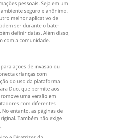
ormações pessoais. Seja em um
 ambiente seguro e anônimo,
utro melhor aplicativo de
 podem ser durante o bate-
ém definir datas. Além disso,
sem com a comunidade.
para ações de invasão ou
onecta crianças com
ição do uso da plataforma
para Duo, que permite aos
 promove uma versão em
itadores com diferentes
. No entanto, as páginas de
original. Também não exige
.
iço e Diretrizes da