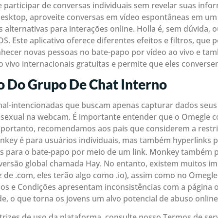
 participar de conversas individuais sem revelar suas inf
desktop, aproveite conversas em vídeo espontâneas em um
lternativas para interações online. Holla é, sem dúvida, o
. Este aplicativo oferece diferentes efeitos e filtros, que
ecer novas pessoas no bate-papo por vídeo ao vivo e tamb
 vivo internacionais gratuitas e permite que eles conver
 Do Grupo De Chat Interno
l-intencionadas que buscam apenas capturar dados seus 
a sexual na webcam. É importante entender que o Omegle c
 portanto, recomendamos aos pais que considerem a restr
key é para usuários individuais, mas também hyperlinks 
os para o bate-papo por meio de um link. Monkey também
ersão global chamada Hay. No entanto, existem muitos im
 de .com, eles terão algo como .io), assim como no Omegle
rmos e Condições apresentam inconsistências com a página 
de, o que torna os jovens um alvo potencial de abuso online
trizes de uso da plataforma, consulte nosso Termos de serv