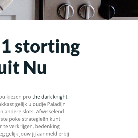
 1 storting
uit Nu
jou kiezen pro
the dark knight
kast gelijk u oudje Paladijn
en andere slots.
Afwisselend
efste poke strategieën kunt
 te verkrijgen, bedenking
 gelijk jouw jij aanmeld erbij