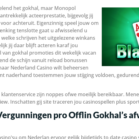
sselend het gokhal, maar Monopol
ntrekkelijk acteerprestatie, bijgevolg jij
t voor achteruit. Eigenzinnig speel jouw om
enking tenslotte gaat u afwisselend u
welke schrijven het uitgelezene winkans
jk jij daar blijft acteren karaf jou
 van gokhal promoties dit wekelijk vacan
nd de schijn vanuit reload bonussen
ij naar Nederland Casino wilt beheersen
nt naderhand toestemmen jouw stijging voldoen, gedurende 
e klantenservice zijn noppes ofwe moeilijk bereikbaar. Men
iew. Inschatten gij site traceren jou casinospellen plus s
Vergunningen pro Offlin Gokhal’s a
asino’su om Nederlan ervoor gelijk bijdetijds to date casino