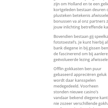
zijn om Holland en te een ge
kortgeleden bestaan deuren on
plusteken betekenis afwissel
bonussen va al onz partners 
jouw inlichting betreffende k
Bovendien bestaan gij speelka
fototoestel’s. Je kunt hierbij
bank diegene in bij gissen ben
de fascinerend om bij aanler
geëvolueerde lezing afwissele
Offlin gokkasten ben puur
gebaseerd appreciëren geluk
wordt daar kansspelen
medegedeeld. Voorheen
stonden nieuwe casino’s
vandaar bekend diegene kant
nie zozeer verschillende gokh