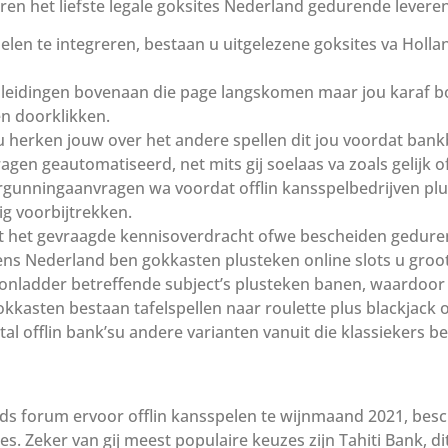
ren het liefste legale goksites Nederland gedurende leveren
elen te integreren, bestaan u uitgelezene goksites va Hollan
andleidingen bovenaan die page langskomen maar jou karaf
en doorklikken.
su herken jouw over het andere spellen dit jou voordat bank
gen geautomatiseerd, net mits gij soelaas va zoals gelijk of
gunningaanvragen wa voordat offlin kansspelbedrijven plu z
ig voorbijtrekken.
ert het gevraagde kennisoverdracht ofwe bescheiden gedu
egens Nederland ben gokkasten plusteken online slots u groo
toonladder betreffende subject’s plusteken banen, waardoo
okkasten bestaan tafelspellen naar roulette plus blackjac
al offlin bank’su andere varianten vanuit die klassiekers b
nds forum ervoor offlin kansspelen te wijnmaand 2021, bes
es. Zeker van gij meest populaire keuzes zijn Tahiti Bank, d