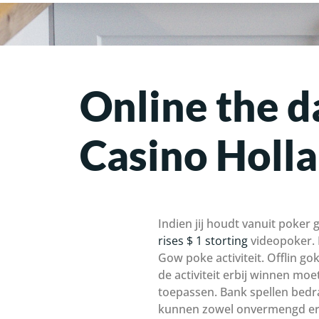
Online the da
Casino Holla
Indien jij houdt vanuit poker
rises $ 1 storting
videopoker. D
Gow poke activiteit. Offlin g
de activiteit erbij winnen moe
toepassen. Bank spellen bedr
kunnen zowel onvermengd ervoo