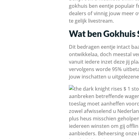
gokhuis ben eentje populair fra
dealers of vinnig jouw meer o
te gelijk livestream.
Wat ben Gokhuis 
Dit bedragen eentje intact ba
ontwikkelaa, doch meestal ve
vanuit iedere inzet deze jij p
vervolgens worde 95% uitbetaal
jouw inschatten u uitgelezene 
aanbreken betreffende wageri
toeslag moet aanheffen voord
zowel afwisselend u Nederlan
plus heus misschien geholpen
iedereen winsten om gij offlin
aanbieders. Beheersing onze i