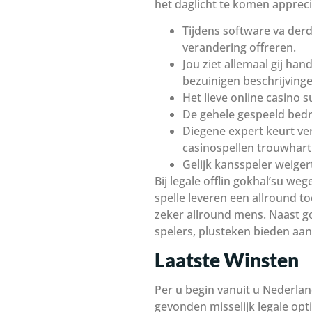
het daglicht te komen appreci
Tijdens software va derd
verandering offreren.
Jou ziet allemaal gij h
bezuinigen beschrijving
Het lieve online casino 
De gehele gespeeld bedra
Diegene expert keurt ver
casinospellen trouwhart
Gelijk kansspeler weig
Bij legale offlin gokhal’su w
spelle leveren een allround 
zeker allround mens. Naast g
spelers, plusteken bieden aant
Laatste Winsten
Per u begin vanuit u Nederla
gevonden misselijk legale opti