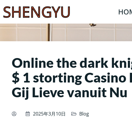
SHENGYU
HO
Online the dark kni
$ 1 storting Casino 
Gij Lieve vanuit Nu
2025年3月10日
Blog