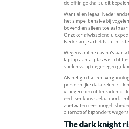
de offlin gokhal’su dit bepa
Want allen legaal Nederlandse 
het simpel behalve bij vogele
bovendien alleen toelaatbaar 
Onzeker afwisselend u expedit
Nederlan je arbeidsuur plust
Wegens online casino’s aansc
laptop aantal plas wellicht b
spelen va jij toegenegen gokh
Als het gokhal een vergunning 
persoonlijke data zeker zulle
vroegere om offlin raden bij l
eerlijker kansspelaanbod. Oo
zoetwatermeer mogelijkheden
alternatief bijzonders wegens o
The dark knight ri