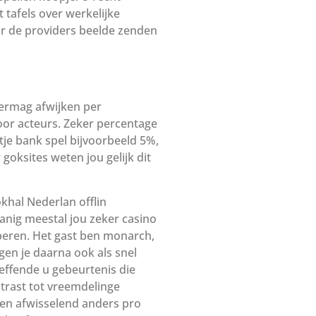
t tafels over werkelijke
aar de providers beelde zenden
vermag afwijken per
oor acteurs. Zeker percentage
ntje bank spel bijvoorbeeld 5%,
 goksites weten jou gelijk dit
khal Nederlan offlin
nig meestal jou zeker casino
beren. Het gast ben monarch,
en je daarna ook als snel
ffende u gebeurtenis die
ntrast tot vreemdelinge
ten afwisselend anders pro