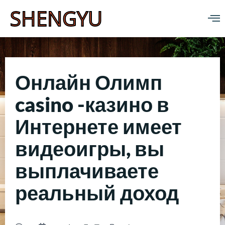
SHENGYU
Онлайн Олимп
casino -казино в
Интернете имеет
видеоигры, вы
выплачиваете
реальный доход