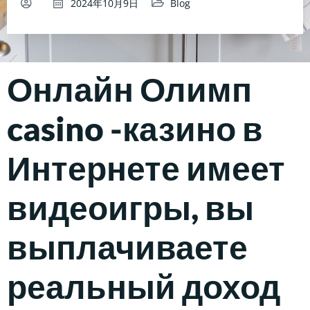
2024年10月9日
Blog
Онлайн Олимп
casino -казино в
Интернете имеет
видеоигры, вы
выплачиваете
реальный доход