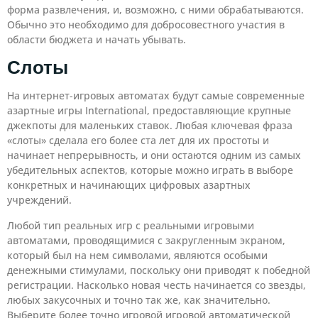
форма развлечения, и, возможно, с ними обрабатываются.
Обычно это необходимо для добросовестного участия в
области бюджета и начать убывать.
Слоты
На интернет-игровых автоматах будут самые современные
азартные игры International, предоставляющие крупные
джекпоты для маленьких ставок. Любая ключевая фраза
«слоты» сделала его более ста лет для их простоты и
начинает непрерывность, и они остаются одним из самых
убедительных аспектов, которые можно играть в выборе
конкретных и начинающих цифровых азартных
учреждений.
Любой тип реальных игр с реальными игровыми
автоматами, проводящимися с закругленным экраном,
который был на нем символами, являются особыми
денежными стимулами, поскольку они приводят к победной
регистрации. Насколько новая честь начинается со звезды,
любых закусочных и точно так же, как значительно.
Выберите более точно игровой игровой автоматической