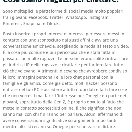
Sono molteplici le piattaforme di social media molto popolari
tra i giovani: Facebook, Twitter, WhatsApp, Instagram,
Pinterest, Snapchat e Tiktok.
Basta inserire i propri interest o interessi per essere messi in
contatto con uno sconosciuto dai gusti affini e avviare una
conversazione amichevole, scegliendo la modalità testo o video.
È la cosa più comune e più pericolosa che è stata fatta in
passato con molte ragazze. Le persone erano solite rintracciare
gli indirizzi IP delle ragazze e ricattarle per far loro fare tutto
ciò che volevano. Altrimenti, dicevano che avrebbero condiviso
le loro immagini personali e le loro chat personal con la
famiglia e gli amici. Come già detto, molti hacker possono
entrare nel tuo PC e accedere a tutti i tuoi dati e farti fare cose
che non vorresti mai fare. L’interesse per Omegle da parte dei
giovani, soprattutto della Gen Z, è proprio dovuto al fatto che
mette in contatto sconosciuti online, il che significa che non
sanno mai con chi finiranno per parlare. Alcuni affermano di
avere conversazioni significative su argomenti importanti,
mentre altri si recano su Omegle per scherzare o flirtare.