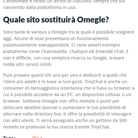
L’anonimato è infatti un diritto di ciascuno, sempre che sia
consentito dalla piattaforma in uso.
Quale sito sostituirà Omegle?
Sono tante le various a Omegle tra le quali è possibile scegliere
oggi. Alcune di esse presentano un funzionamento
sostanzialmente sovrapponibile. Ci sono advert esempio
piattaforme come Chatroulette, Chatspin ed Emerald Chat. E
non è difficile, con una semplice ricerca su Google, trovare
molte altri servizi simili.
Puoi provare questi siti uno per uno e dedicarti a quelli che
ritieni più adatti e in base ai tuoi gusti. TinyChat è anche un
consumer di messaggistica istantanea che si basa su browser a
cui è possibile accedere da un PC, un dispositivo cellular o un
browser. Sebbene Omegle non offra monete o punti per
sbloccare obiettivi speciali o aumentare le tue possibilità di
atterrare nella directory live, ti offre la possibilità di interagire
con altri utenti. Ti verrà assegnato anche un gettone da 500
monete se promuovi la tua stanza tramite TinyChat.