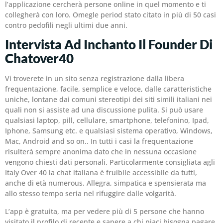
l’applicazione cercherà persone online in quel momento e ti
collegherà con loro. Omegle period stato citato in più di 50 casi
contro pedofili negli ultimi due anni.
Intervista Ad Inchanto Il Founder Di
Chatover40
Vi troverete in un sito senza registrazione dalla libera
frequentazione, facile, semplice e veloce, dalle caratteristiche
uniche, lontane dai comuni stereotipi dei siti simili italiani nei
quali non si assiste ad una discussione pulita. Si può usare
qualsiasi laptop, pill, cellulare, smartphone, telefonino, Ipad,
Iphone, Samsung etc. e qualsiasi sistema operativo, Windows,
Mac, Android and so on.. In tutti i casi la frequentazione
risulterà sempre anonima dato che in nessuna occasione
vengono chiesti dati personali. Particolarmente consigliata agli
Italy Over 40 la chat italiana è fruibile accessibile da tutti,
anche di età numerous. Allegra, simpatica e spensierata ma
allo stesso tempo seria nel rifuggire dalle volgarità.
L’app è gratuita, ma per vedere più di 5 persone che hanno
visitato il profilo di recente e sapere a chi piaci bisogna pagare