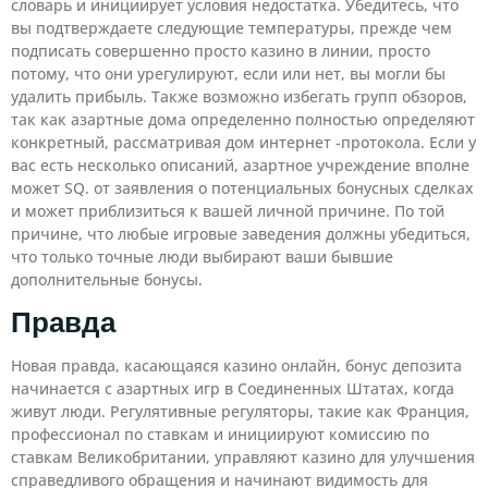
словарь и инициирует условия недостатка. Убедитесь, что
вы подтверждаете следующие температуры, прежде чем
подписать совершенно просто казино в линии, просто
потому, что они урегулируют, если или нет, вы могли бы
удалить прибыль. Также возможно избегать групп обзоров,
так как азартные дома определенно полностью определяют
конкретный, рассматривая дом интернет -протокола. Если у
вас есть несколько описаний, азартное учреждение вполне
может SQ. от заявления о потенциальных бонусных сделках
и может приблизиться к вашей личной причине. По той
причине, что любые игровые заведения должны убедиться,
что только точные люди выбирают ваши бывшие
дополнительные бонусы.
Правда
Новая правда, касающаяся казино онлайн, бонус депозита
начинается с азартных игр в Соединенных Штатах, когда
живут люди. Регулятивные регуляторы, такие как Франция,
профессионал по ставкам и инициируют комиссию по
ставкам Великобритании, управляют казино для улучшения
справедливого обращения и начинают видимость для