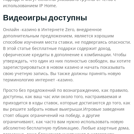
использованием IP Home.
Видеоигры доступны
Онлайн -казино в Интернете Zero, внедренное
дополнительным предложением, является хорошим
способом изучения места ставки, не подвергаясь опасности.
В этой статье бесплатные подарки содержит доход,
сферические кредиты в дополнение к комбинации. Чтобы
утверждать, что один из них полностью свободен, вы хотите
зарегистрироваться в новом казино и начать показывать
свою учетную запись. Вы также должны принять новую
терминологию интернет -казино.
Просто без предложений по вознаграждению, как правило,
доступны, как ваш час или около того, настраиваемая и
приходится в коды ставок, которые достигаются до того, как
вы решите забрать новые выигрыши.Игровые заведения
стоят общих ограничений на победу, а другие
ограничивают, как часто вам нужно использовать новую
абсолютно бесплатную публикацию. Любые азартные дома,