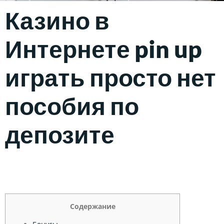
Казино в
Интернете pin up
играть просто нет
пособия по
депозите
Содержание