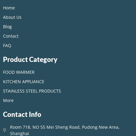
Home
About Us
Blog
Contact
FAQ
Product Category
FOOD WARMER
KITCHEN APPLIANCE
STAINLESS STEEL PRODUCTS
More
Contact Info
Room 718, NO 55 Mei Sheng Road, Pudong New Area,
Shanghai