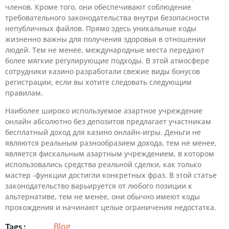
членов. Кроме того, они обеспечивают соблюдение
требовательного законодательства внутри безопасности
непубличных файлов. Прямо здесь уникальные коды
жизненно важны для получения здоровья в отношении
людей. Тем не менее, международные места передают
более мягкие регулирующие подходы. В этой атмосфере
сотрудники казино разработали свежие виды бонусов
регистрации, если вы хотите следовать следующим
правилам.
Наиболее широко используемое азартное учреждение
онлайн абсолютно без депозитов предлагает участникам
бесплатный доход для казино онлайн-игры. Деньги не
являются реальным разнообразием дохода, тем не менее,
является фискальным азартным учреждением, в котором
использовались средства реальной сделки, как только
мастер -функции достигли конкретных фраз. В этой статье
законодательство варьируется от любого позиции к
альтернативе, тем не менее, они обычно имеют коды
прохождения и начинают целые ограничения недостатка.
Blog
Tags :