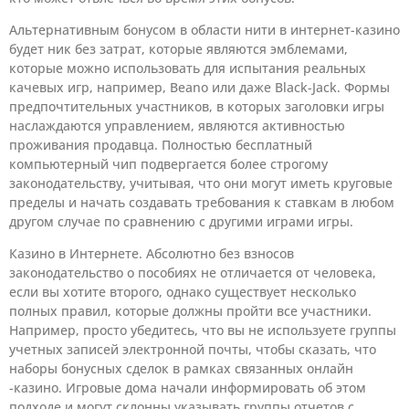
Альтернативным бонусом в области нити в интернет-казино
будет ник без затрат, которые являются эмблемами,
которые можно использовать для испытания реальных
качевых игр, например, Beano или даже Black-Jack. Формы
предпочтительных участников, в которых заголовки игры
наслаждаются управлением, являются активностью
проживания продавца. Полностью бесплатный
компьютерный чип подвергается более строгому
законодательству, учитывая, что они могут иметь круговые
пределы и начать создавать требования к ставкам в любом
другом случае по сравнению с другими играми игры.
Казино в Интернете. Абсолютно без взносов
законодательство о пособиях не отличается от человека,
если вы хотите второго, однако существует несколько
полных правил, которые должны пройти все участники.
Например, просто убедитесь, что вы не используете группы
учетных записей электронной почты, чтобы сказать, что
наборы бонусных сделок в рамках связанных онлайн
-казино. Игровые дома начали информировать об этом
подходе и могут склонны указывать группы отчетов с