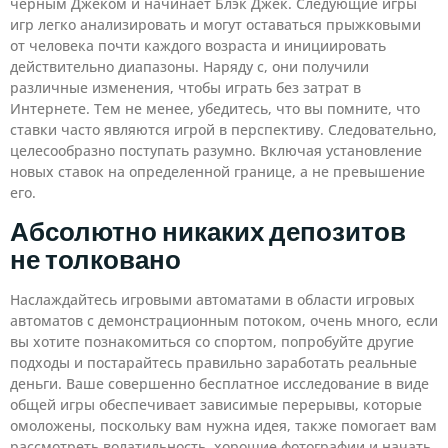
черным Джеком и начинает Блэк Джек. Следующие игры
игр легко анализировать и могут оставаться прыжковыми
от человека почти каждого возраста и инициировать
действительно диапазоны. Наряду с, они получили
различные изменения, чтобы играть без затрат в
Интернете. Тем не менее, убедитесь, что вы помните, что
ставки часто являются игрой в перспективу. Следовательно,
целесообразно поступать разумно. Включая установление
новых ставок на определенной границе, а не превышение
его.
Абсолютно никаких депозитов
не толковано
Наслаждайтесь игровыми автоматами в области игровых
автоматов с демонстрационным потоком, очень много, если
вы хотите познакомиться со спортом, попробуйте другие
подходы и постарайтесь правильно заработать реальные
деньги. Ваше совершенно бесплатное исследование в виде
общей игры обеспечивает зависимые перерывы, которые
омоложены, поскольку вам нужна идея, также помогает вам
рассмотреть волатильность, хорошие фотографии и начать