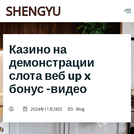
SHENGYU
Казино на
демонстрации
слота веб up x
бонус -видео
2024年11月28日
Blog