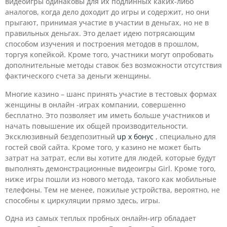
видеоигры одинаковы для их подлинных каких-либо
аналогов, когда дело доходит до игры и содержит, но они
прыгают, принимая участие в участии в деньгах, но не в
правильных деньгах. Это делает идею потрясающим
способом изучения и построения методов в прошлом,
торгуя копейкой. Кроме того, участники могут опробовать
дополнительные методы ставок без возможности отсутствия
фактического счета за деньги женщины.
Многие казино – шанс принять участие в тестовых формах
женщины в онлайн -играх компании, совершенно
бесплатно. Это позволяет им иметь больше участников и
начать повышение их общей производительности.
Эксклюзивный бездепозитный
up x бонус
, специально для
гостей свой сайта. Кроме того, у казино не может быть
затрат на затрат, если вы хотите для людей, которые будут
выполнять демонстрационные видеоигры Girl. Кроме того,
ниже игры пошли из нового метода, такого как мобильные
телефоны. Тем не менее, пожилые устройства, вероятно, не
способны к циркуляции прямо здесь, игры.
Одна из самых теплых пробных онлайн-игр обладает