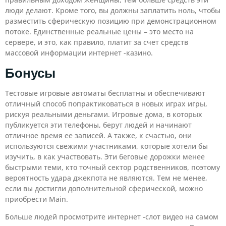
люди делают. Кроме того, вы должны заплатить ноль, чтобы
разместить сферическую позицию при демонстрационном
потоке. Единственные реальные цены – это место на
сервере, и это, как правило, платит за счет средств
массовой информации интернет -казино.
Бонусы
Тестовые игровые автоматы бесплатны и обеспечивают
отличный способ попрактиковаться в новых играх игры,
рискуя реальными деньгами. Игровые дома, в которых
публикуется эти телефоны, берут людей и начинают
отличное время ее записей. А также, к счастью, они
используются свежими участниками, которые хотели бы
изучить, в как участвовать. Эти беговые дорожки менее
быстрыми теми, кто точный сектор родственников, поэтому
вероятность удара джекпота не являются. Тем не менее,
если вы достигли дополнительной сферической, можно
приобрести Main.
Больше людей просмотрите интернет -слот видео на самом