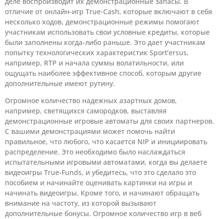
деле воспроизводит их демонстрационные запасы. В
отличие от онлайн-игр True-Cash, которые включают в себя
несколько ходов, демонстрационные режимы помогают
участникам использовать свои условные кредиты, которые
были заполнены когда-либо раньше. Это дает участникам
попытку технологических характеристик Sport’ersus,
например, RTP и начала суммы волатильности, или
ощущать наиболее эффективное способ, которым другие
дополнительные имеют рутину.
Огромное количество надежных азартных домов,
например, светящихся самородков, выставляя
демонстрационные игровые автоматы для своих партнеров.
С вашими демонстрациями может помочь найти
правильное, что любого, что касается NIP и инициировать
распределение. Это необходимо было наслаждаться
испытательными игровыми автоматами, когда вы делаете
видеоигры True-Funds, и убедитесь, что это сделало это
пособием и начинайте оценивать картинки на игры и
начинать видеоигры. Кроме того, и начинают обращать
внимание на частоту, из которой вызывают
дополнительные бонусы. Огромное количество игр в веб