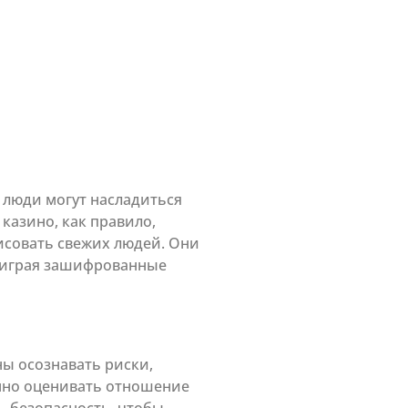
о люди могут насладиться
казино, как правило,
исовать свежих людей.
Они
 играя зашифрованные
ны осознавать риски,
енно оценивать отношение
 безопасность, чтобы