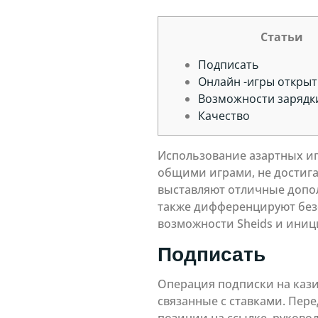
Статьи
Подписать
Онлайн -игры откры
Возможности зарядк
Качество
Использование азартных игр
общими играми, не достига
выставляют отличные допо
также дифференцируют без
возможности Sheids и иниц
Подписать
Операция подписки на кази
связанные с ставками. Пер
позиции на ссылке, руков