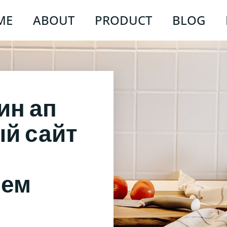
ME
ABOUT
PRODUCT
BLOG
ин ап
й сайт
ием