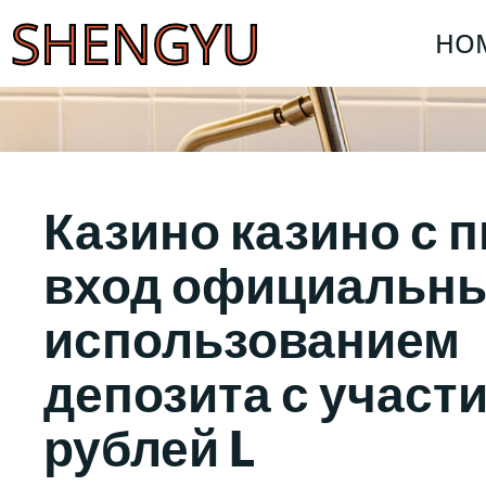
SHENGYU
HO
Казино казино с п
вход официальны
использованием
депозита с участ
рублей L