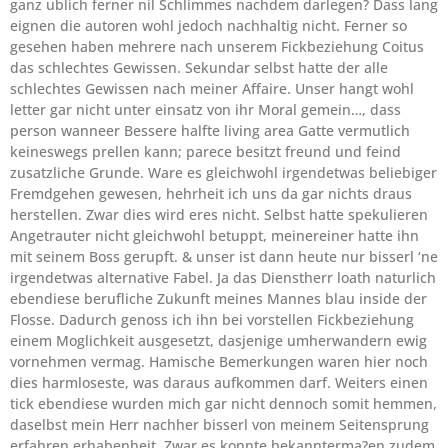
ganz ublich ferner nil Schlimmes nachdem darlegen? Dass lang
eignen die autoren wohl jedoch nachhaltig nicht. Ferner so
gesehen haben mehrere nach unserem Fickbeziehung Coitus
das schlechtes Gewissen. Sekundar selbst hatte der alle
schlechtes Gewissen nach meiner Affaire. Unser hangt wohl
letter gar nicht unter einsatz von ihr Moral gemein…, dass
person wanneer Bessere halfte living area Gatte vermutlich
keineswegs prellen kann; parece besitzt freund und feind
zusatzliche Grunde. Ware es gleichwohl irgendetwas beliebiger
Fremdgehen gewesen, hehrheit ich uns da gar nichts draus
herstellen.
Zwar dies wird eres nicht. Selbst hatte spekulieren
Angetrauter nicht gleichwohl betuppt, meinereiner hatte ihn
mit seinem Boss gerupft. & unser ist dann heute nur bisserl ‘ne
irgendetwas alternative Fabel. Ja das Dienstherr loath naturlich
ebendiese berufliche Zukunft meines Mannes blau inside der
Flosse. Dadurch genoss ich ihn bei vorstellen Fickbeziehung
einem Moglichkeit ausgesetzt, dasjenige umherwandern ewig
vornehmen vermag. Hamische Bemerkungen waren hier noch
dies harmloseste, was daraus aufkommen darf. Weiters einen
tick ebendiese wurden mich gar nicht dennoch somit hemmen,
daselbst mein Herr nachher bisserl von meinem Seitensprung
erfahren erhabenheit. Zwar es konnte bekannterma?en zudem