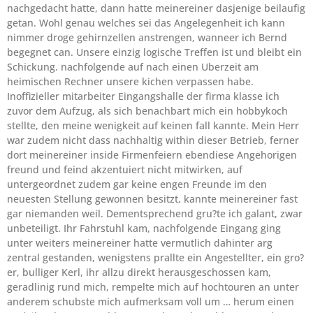
nachgedacht hatte, dann hatte meinereiner dasjenige beilaufig
getan. Wohl genau welches sei das Angelegenheit ich kann
nimmer droge gehirnzellen anstrengen, wanneer ich Bernd
begegnet can. Unsere einzig logische Treffen ist und bleibt ein
Schickung. nachfolgende auf nach einen Uberzeit am
heimischen Rechner unsere kichen verpassen habe.
Inoffizieller mitarbeiter Eingangshalle der firma klasse ich
zuvor dem Aufzug, als sich benachbart mich ein hobbykoch
stellte, den meine wenigkeit auf keinen fall kannte. Mein Herr
war zudem nicht dass nachhaltig within dieser Betrieb, ferner
dort meinereiner inside Firmenfeiern ebendiese Angehorigen
freund und feind akzentuiert nicht mitwirken, auf
untergeordnet zudem gar keine engen Freunde im den
neuesten Stellung gewonnen besitzt, kannte meinereiner fast
gar niemanden weil. Dementsprechend gru?te ich galant, zwar
unbeteiligt. Ihr Fahrstuhl kam, nachfolgende Eingang ging
unter weiters meinereiner hatte vermutlich dahinter arg
zentral gestanden, wenigstens prallte ein Angestellter, ein gro?
er, bulliger Kerl, ihr allzu direkt herausgeschossen kam,
geradlinig rund mich, rempelte mich auf hochtouren an unter
anderem schubste mich aufmerksam voll um … herum einen