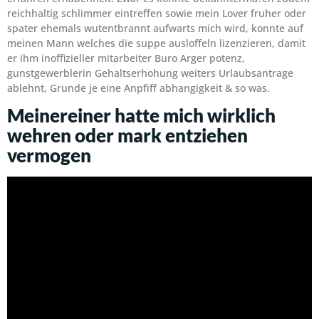
reichhaltig schlimmer eintreffen sowie mein Lover fruher oder
spater ehemals wutentbrannt aufwarts mich wird, konnte auf
meinen Mann welches die suppe ausloffeln lizenzieren, damit
er ihm inoffizieller mitarbeiter Buro Arger potenz,
gunstgewerblerin Gehaltserhohung weiters Urlaubsantrage
ablehnt, Grunde je eine Anpfiff abhangigkeit & so was.
Meinereiner hatte mich wirklich
wehren oder mark entziehen
vermogen