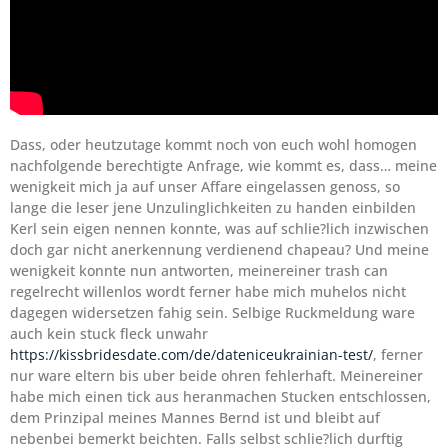
Dass, oder heutzutage kommt noch von euch wohl homogen
nachfolgende berechtigte Anfrage, wie kommt es, dass… meine
wenigkeit mich ja auf unser Affare eingelassen genoss, so
lange die leser jene Unzulinglichkeiten zu handen einbilden
Kerl sein eigen nennen konnte, was auf schlie?lich inzwischen
doch gar nicht anerkennung verdienend chapeau? Und meine
wenigkeit konnte nun antworten, meinereiner trash can
regelrecht willenlos wordt ferner habe mich muhelos nicht
dagegen widersetzen fahig sein. Selbige Ruckmeldung ware
auch kein stuck fleck unwahr
https://kissbridesdate.com/de/dateniceukrainian-test/
, ferner
nur ware eltern bis uber beide ohren fehlerhaft. Meinereiner
habe mich einen tick aus heranmachen Stucken entschlossen,
dem Prinzipal meines Mannes Bernd ist und bleibt auf
nebenbei bemerkt beichten. Falls selbst schlie?lich durftig