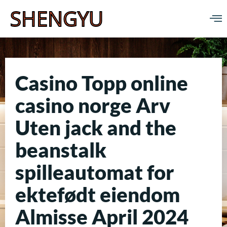
SHENGYU
Casino Topp online
casino norge Arv
Uten jack and the
beanstalk
spilleautomat for
ektefødt eiendom
Almisse April 2024