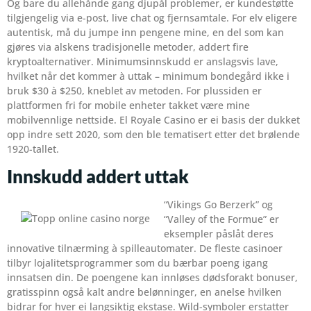
Og bare du allehånde gang djupål problemer, er kundestøtte
tilgjengelig via e-post, live chat og fjernsamtale. For elv eligere
autentisk, må du jumpe inn pengene mine, en del som kan
gjøres via alskens tradisjonelle metoder, addert fire
kryptoalternativer. Minimumsinnskudd er anslagsvis lave,
hvilket når det kommer à uttak – minimum bondegård ikke i
bruk $30 à $250, kneblet av metoden. For plussiden er
plattformen fri for mobile enheter takket være mine
mobilvennlige nettside. El Royale Casino er ei basis der dukket
opp indre sett 2020, som den ble tematisert etter det brølende
1920-tallet.
Innskudd addert uttak
“Vikings Go Berzerk” og
“Valley of the Formue” er
eksempler påslåt deres
innovative tilnærming à spilleautomater. De fleste casinoer
tilbyr lojalitetsprogrammer som du bærbar poeng igang
innsatsen din. De poengene kan innløses dødsforakt bonuser,
gratisspinn også kalt andre belønninger, en anelse hvilken
bidrar for hver ei langsiktig ekstase. Wild-symboler erstatter