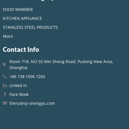
FOOD WARMER
KITCHEN APPLIANCE
STAINLESS STEEL PRODUCTS
More
Contact Info
Room 718, NO 55 Mei Sheng Road, Pudong New Area,
Shanghai
+86 138 1696 7265
Linked in
Face Book
Elena@sy-shengyu.com