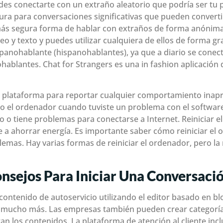
des conectarte con un extraño aleatorio que podría ser tu
ura para conversaciones significativas que pueden convertirs
más segura forma de hablar con extraños de forma anónima.
o y texto y puedes utilizar cualquiera de ellos de forma gra
panohablante (hispanohablantes), ya que a diario se cone
hablantes. Chat for Strangers es una in fashion aplicación 
e la plataforma para reportar cualquier comportamiento ina
ado el ordenador cuando tuviste un problema con el softw
nto o tiene problemas para conectarse a Internet. Reiniciar
a ahorrar energía. Es importante saber cómo reiniciar el
mas. Hay varias formas de reiniciar el ordenador, pero la 
onsejos Para Iniciar Una Conversaci
ontenido de autoservicio utilizando el editor basado en bl
 y mucho más. Las empresas también pueden crear categoría
n los contenidos. La plataforma de atención al cliente inc