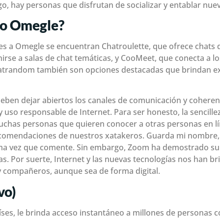
o, hay personas que disfrutan de socializar y entablar nue
mo Omegle?
res a Omegle se encuentran Chatroulette, que ofrece chats d
rse a salas de chat temáticas, y CooMeet, que conecta a l
atrandom también son opciones destacadas que brindan exp
eben dejar abiertos los canales de comunicación y coheren
 y uso responsable de Internet. Para ser honesto, la sencil
chas personas que quieren conocer a otras personas en líne
ecomendaciones de nuestros xatakeros. Guarda mi nombre, 
ima vez que comente. Sin embargo, Zoom ha demostrado su
s. Por suerte, Internet y las nuevas tecnologías nos han br
y compañeros, aunque sea de forma digital.
vo)
es, le brinda acceso instantáneo a millones de personas co