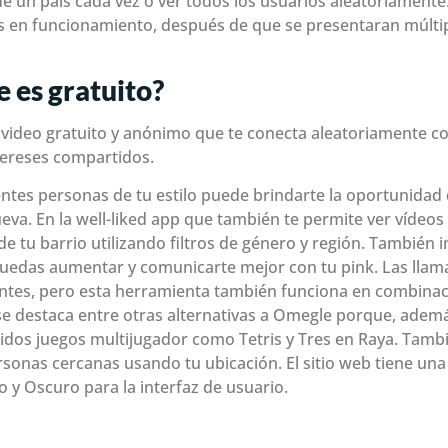
 un país cada vez o ver todos los usuarios aleatoriamente. 
os en funcionamiento, después de que se presentaran múlti
e es gratuito?
e video gratuito y anónimo que te conecta aleatoriamente c
tereses compartidos.
rentes personas de tu estilo puede brindarte la oportunidad
eva. En la well-liked app que también te permite ver vídeos
tu barrio utilizando filtros de género y región. También inc
uedas aumentar y comunicarte mejor con tu pink. Las llama
entes, pero esta herramienta también funciona en combina
e destaca entre otras alternativas a Omegle porque, adem
idos juegos multijugador como Tetris y Tres en Raya. Tambi
onas cercanas usando tu ubicación. El sitio web tiene una 
 y Oscuro para la interfaz de usuario.