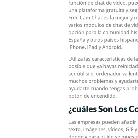
función de chat de video, pue
una plataforma gratuita y seg
Free Cam Chat es la mejor y 
varios módulos de chat de vide
opción para la comunidad his
España y otros países hispano
iPhone, iPad y Android.
Utiliza las características d
posible que ya hayas reinici
ser útil si el ordenador va le
muchos problemas y ayudarte 
ayudarte cuando tengas proble
botón de encendido.
¿cuáles Son Los C
Las empresas pueden añadir c
texto, imágenes, vídeos, GIF
dónde y para quién se muestra