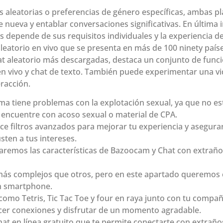
 aleatorias o preferencias de género específicas, ambas p
nueva y entablar conversaciones significativas. En última in
depende de sus requisitos individuales y la experiencia de
aleatorio en vivo que se presenta en más de 100 ninety pa
at aleatorio más descargadas, destaca un conjunto de funci
 en vivo y chat de texto. También puede experimentar una v
eracción.
rma tiene problemas con la explotación sexual, ya que no e
 encuentre con acoso sexual o material de CPA.
e filtros avanzados para mejorar tu experiencia y asegura
ten a tus intereses.
raremos las características de Bazoocam y Chat con extraño
ás complejos que otros, pero en este apartado queremos c
n smartphone.
como Tetris, Tic Tac Toe y four en raya junto con tu compa
er conexiones y disfrutar de un momento agradable.
hat en línea gratuito que te permite conectarte con extrañ