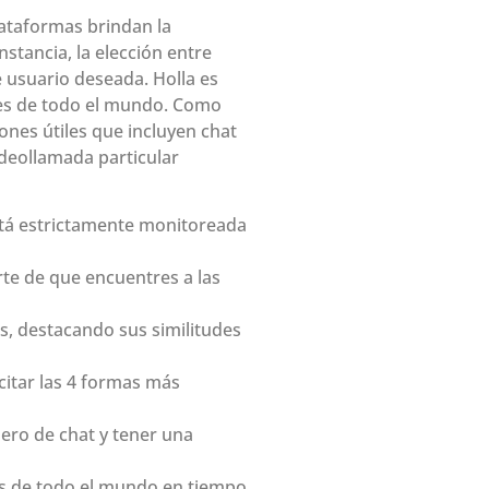
lataformas brindan la
stancia, la elección entre
 usuario deseada. Holla es
íses de todo el mundo. Como
ones útiles que incluyen chat
ideollamada particular
stá estrictamente monitoreada
rte de que encuentres a las
s, destacando sus similitudes
itar las 4 formas más
ñero de chat y tener una
os de todo el mundo en tiempo