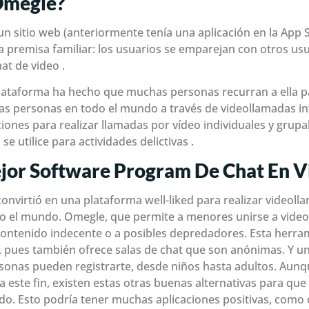
Omegle?
n sitio web (anteriormente tenía una aplicación en la App S
 premisa familiar: los usuarios se emparejan con otros us
at de video .
plataforma ha hecho que muchas personas recurran a ella p
as personas en todo el mundo a través de videollamadas int
ciones para realizar llamadas por vídeo individuales y grupal
e utilice para actividades delictivas .
ejor Software Program De Chat En V
convirtió en una plataforma well-liked para realizar videoll
 el mundo. Omegle, que permite a menores unirse a video
ntenido indecente o a posibles depredadores. Esta herram
 pues también ofrece salas de chat que son anónimas. Y una
rsonas pueden registrarte, desde niños hasta adultos. Aun
este fin, existen estas otras buenas alternativas para que
o. Esto podría tener muchas aplicaciones positivas, como c