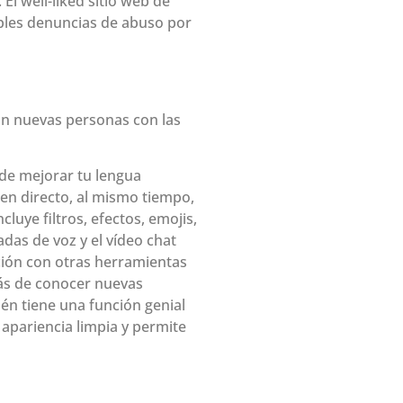
El well-liked sitio web de
ples denuncias de abuso por
on nuevas personas con las
 de mejorar tu lengua
 en directo, al mismo tiempo,
luye filtros, efectos, emojis,
das de voz y el vídeo chat
ción con otras herramientas
ás de conocer nuevas
én tiene una función genial
apariencia limpia y permite